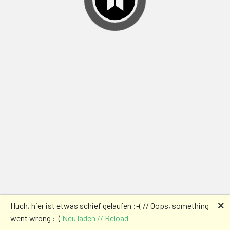
🗙
Huch, hier ist etwas schief gelaufen :-( // Oops, something
went wrong :-(
Neu laden // Reload