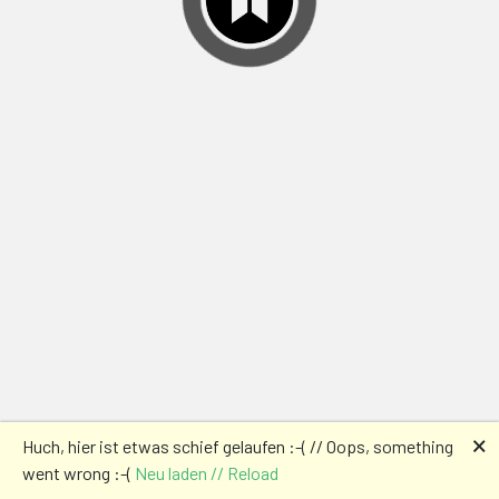
🗙
Huch, hier ist etwas schief gelaufen :-( // Oops, something
went wrong :-(
Neu laden // Reload