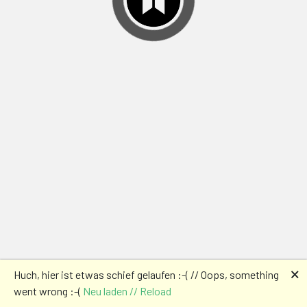
🗙
Huch, hier ist etwas schief gelaufen :-( // Oops, something
went wrong :-(
Neu laden // Reload