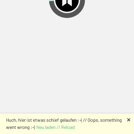
🗙
Huch, hier ist etwas schief gelaufen :-( // Oops, something
went wrong :-(
Neu laden // Reload