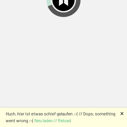
🗙
Huch, hier ist etwas schief gelaufen :-( // Oops, something
went wrong :-(
Neu laden // Reload