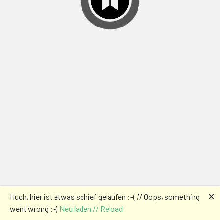
🗙
Huch, hier ist etwas schief gelaufen :-( // Oops, something
went wrong :-(
Neu laden // Reload