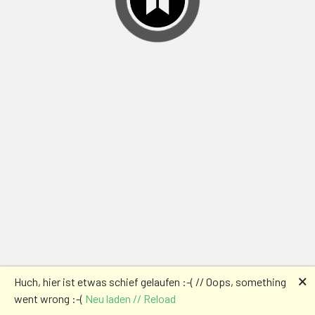
🗙
Huch, hier ist etwas schief gelaufen :-( // Oops, something
went wrong :-(
Neu laden // Reload