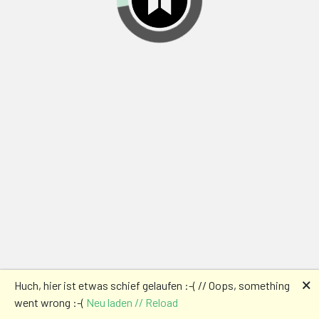
🗙
Huch, hier ist etwas schief gelaufen :-( // Oops, something
went wrong :-(
Neu laden // Reload