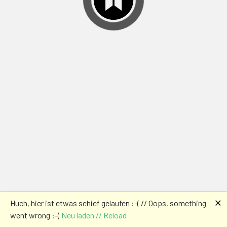
🗙
Huch, hier ist etwas schief gelaufen :-( // Oops, something
went wrong :-(
Neu laden // Reload