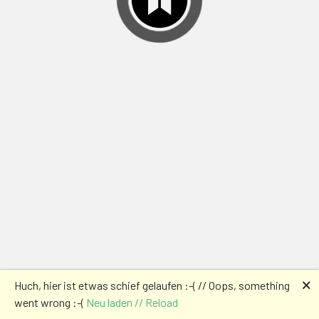
🗙
Huch, hier ist etwas schief gelaufen :-( // Oops, something
went wrong :-(
Neu laden // Reload