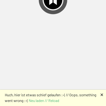
🗙
Huch, hier ist etwas schief gelaufen :-( // Oops, something
went wrong :-(
Neu laden // Reload