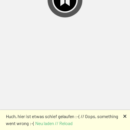
🗙
Huch, hier ist etwas schief gelaufen :-( // Oops, something
went wrong :-(
Neu laden // Reload