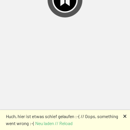
🗙
Huch, hier ist etwas schief gelaufen :-( // Oops, something
went wrong :-(
Neu laden // Reload