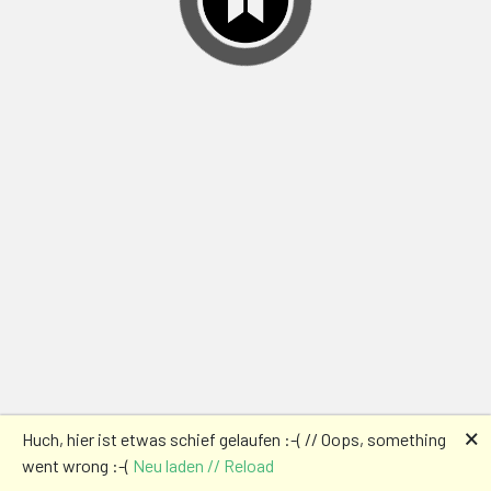
🗙
Huch, hier ist etwas schief gelaufen :-( // Oops, something
went wrong :-(
Neu laden // Reload