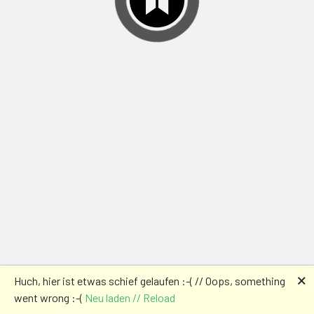
🗙
Huch, hier ist etwas schief gelaufen :-( // Oops, something
went wrong :-(
Neu laden // Reload