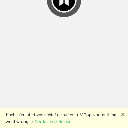
🗙
Huch, hier ist etwas schief gelaufen :-( // Oops, something
went wrong :-(
Neu laden // Reload