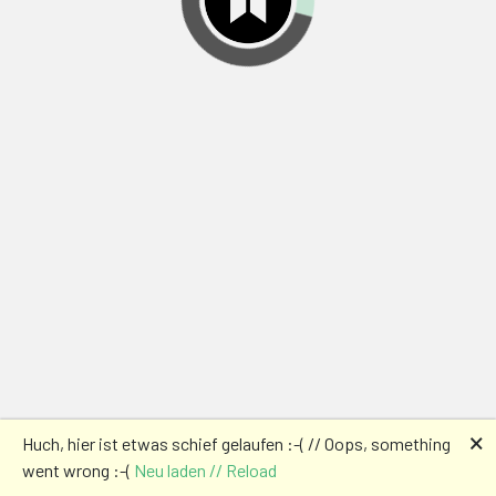
🗙
Huch, hier ist etwas schief gelaufen :-( // Oops, something
went wrong :-(
Neu laden // Reload