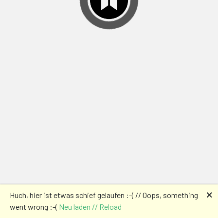
🗙
Huch, hier ist etwas schief gelaufen :-( // Oops, something
went wrong :-(
Neu laden // Reload