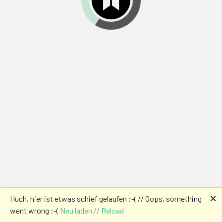
🗙
Huch, hier ist etwas schief gelaufen :-( // Oops, something
went wrong :-(
Neu laden // Reload