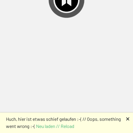
🗙
Huch, hier ist etwas schief gelaufen :-( // Oops, something
went wrong :-(
Neu laden // Reload