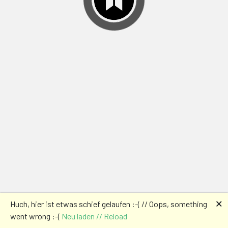
🗙
Huch, hier ist etwas schief gelaufen :-( // Oops, something
went wrong :-(
Neu laden // Reload