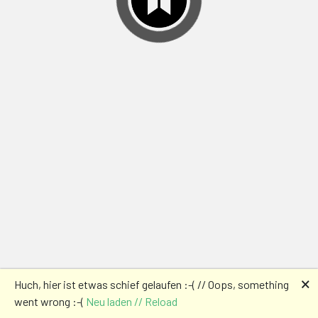
🗙
Huch, hier ist etwas schief gelaufen :-( // Oops, something
went wrong :-(
Neu laden // Reload