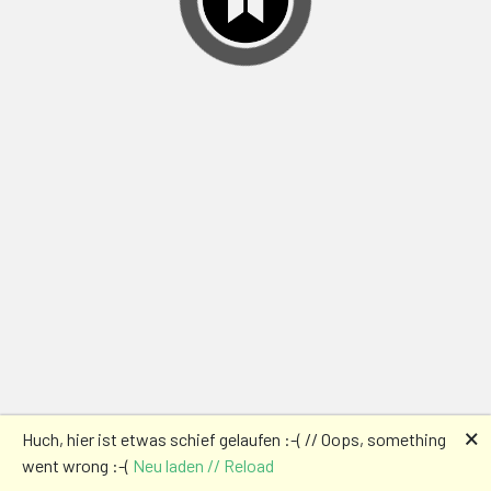
🗙
Huch, hier ist etwas schief gelaufen :-( // Oops, something
went wrong :-(
Neu laden // Reload