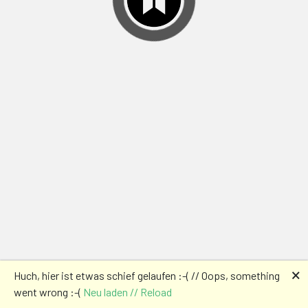
🗙
Huch, hier ist etwas schief gelaufen :-( // Oops, something
went wrong :-(
Neu laden // Reload