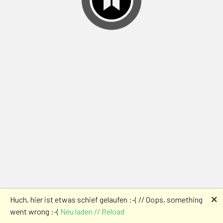
🗙
Huch, hier ist etwas schief gelaufen :-( // Oops, something
went wrong :-(
Neu laden // Reload