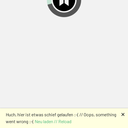
🗙
Huch, hier ist etwas schief gelaufen :-( // Oops, something
went wrong :-(
Neu laden // Reload