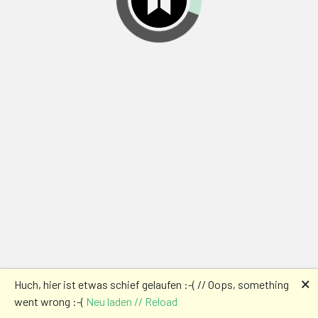
🗙
Huch, hier ist etwas schief gelaufen :-( // Oops, something
went wrong :-(
Neu laden // Reload