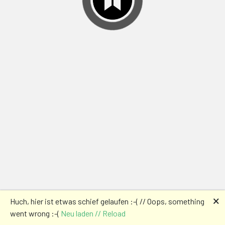
🗙
Huch, hier ist etwas schief gelaufen :-( // Oops, something
went wrong :-(
Neu laden // Reload