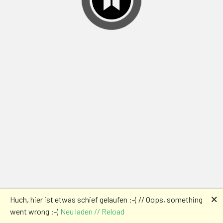
🗙
Huch, hier ist etwas schief gelaufen :-( // Oops, something
went wrong :-(
Neu laden // Reload