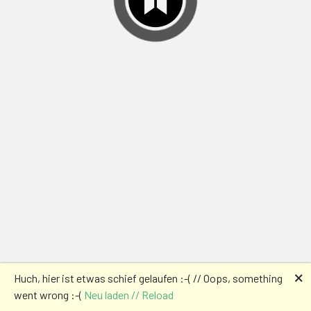
🗙
Huch, hier ist etwas schief gelaufen :-( // Oops, something
went wrong :-(
Neu laden // Reload