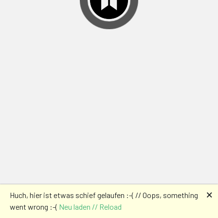
🗙
Huch, hier ist etwas schief gelaufen :-( // Oops, something
went wrong :-(
Neu laden // Reload