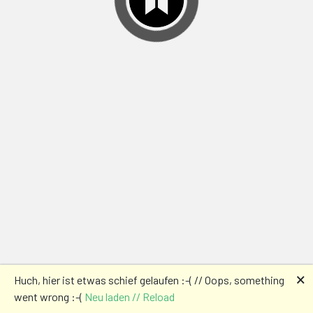
🗙
Huch, hier ist etwas schief gelaufen :-( // Oops, something
went wrong :-(
Neu laden // Reload