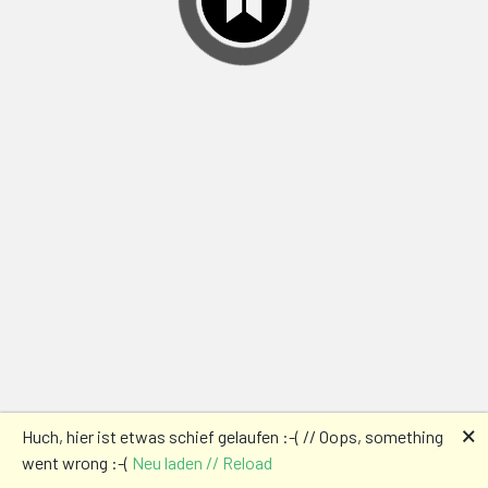
🗙
Huch, hier ist etwas schief gelaufen :-( // Oops, something
went wrong :-(
Neu laden // Reload