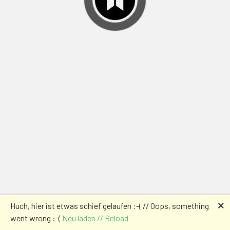
🗙
Huch, hier ist etwas schief gelaufen :-( // Oops, something
went wrong :-(
Neu laden // Reload