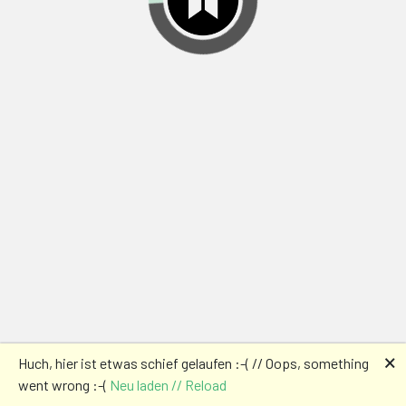
🗙
Huch, hier ist etwas schief gelaufen :-( // Oops, something
went wrong :-(
Neu laden // Reload