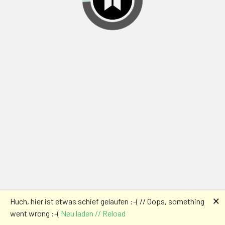
🗙
Huch, hier ist etwas schief gelaufen :-( // Oops, something
went wrong :-(
Neu laden // Reload