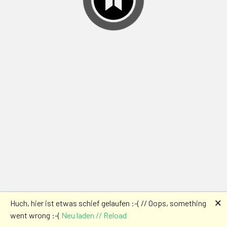
🗙
Huch, hier ist etwas schief gelaufen :-( // Oops, something
went wrong :-(
Neu laden // Reload