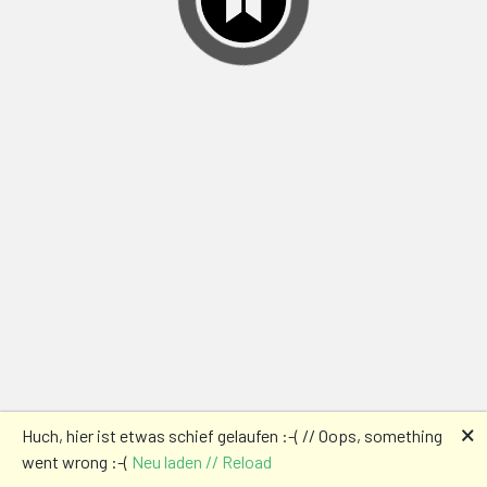
🗙
Huch, hier ist etwas schief gelaufen :-( // Oops, something
went wrong :-(
Neu laden // Reload