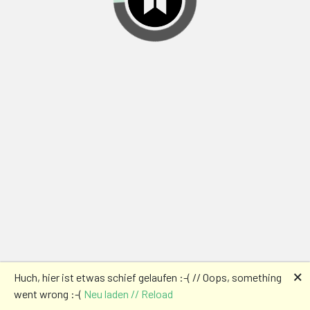
🗙
Huch, hier ist etwas schief gelaufen :-( // Oops, something
went wrong :-(
Neu laden // Reload