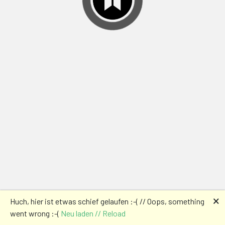
🗙
Huch, hier ist etwas schief gelaufen :-( // Oops, something
went wrong :-(
Neu laden // Reload