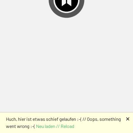
🗙
Huch, hier ist etwas schief gelaufen :-( // Oops, something
went wrong :-(
Neu laden // Reload