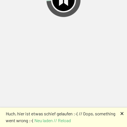
🗙
Huch, hier ist etwas schief gelaufen :-( // Oops, something
went wrong :-(
Neu laden // Reload