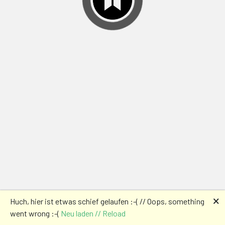
🗙
Huch, hier ist etwas schief gelaufen :-( // Oops, something
went wrong :-(
Neu laden // Reload