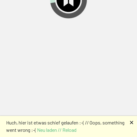
🗙
Huch, hier ist etwas schief gelaufen :-( // Oops, something
went wrong :-(
Neu laden // Reload