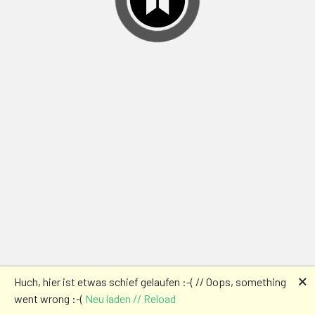
🗙
Huch, hier ist etwas schief gelaufen :-( // Oops, something
went wrong :-(
Neu laden // Reload