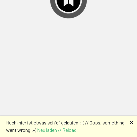
🗙
Huch, hier ist etwas schief gelaufen :-( // Oops, something
went wrong :-(
Neu laden // Reload