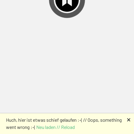
🗙
Huch, hier ist etwas schief gelaufen :-( // Oops, something
went wrong :-(
Neu laden // Reload