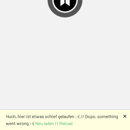
🗙
Huch, hier ist etwas schief gelaufen :-( // Oops, something
went wrong :-(
Neu laden // Reload