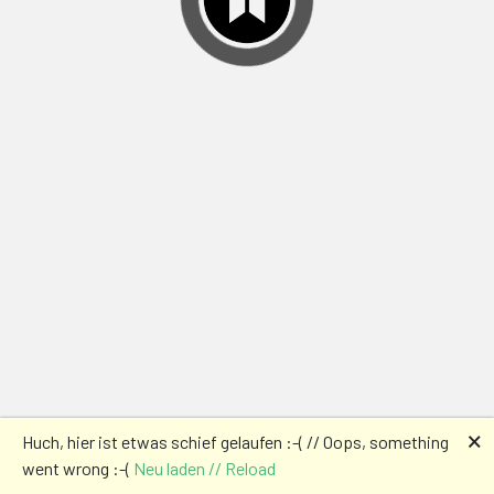
🗙
Huch, hier ist etwas schief gelaufen :-( // Oops, something
went wrong :-(
Neu laden // Reload