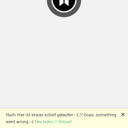
🗙
Huch, hier ist etwas schief gelaufen :-( // Oops, something
went wrong :-(
Neu laden // Reload